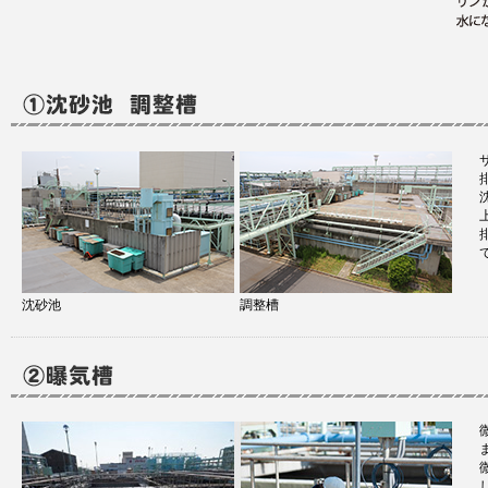
沈砂池
調整槽