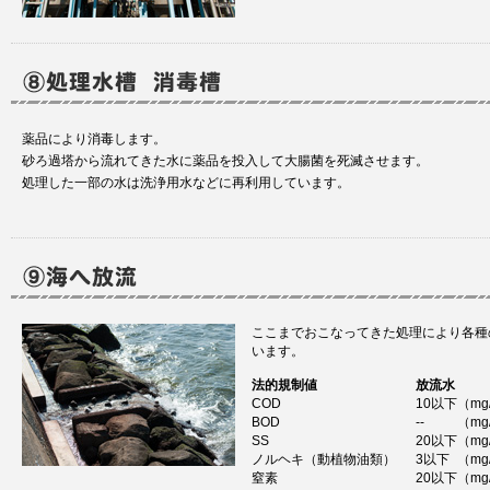
薬品により消毒します。
砂ろ過塔から流れてきた水に薬品を投入して大腸菌を死滅させます。
処理した一部の水は洗浄用水などに再利用しています。
ここまでおこなってきた処理により各種
います。
法的規制値
放流水
COD
10以下
（mg
BOD
--
（mg
SS
20以下
（mg
ノルヘキ（動植物油類）
3以下
（mg
窒素
20以下
（mg