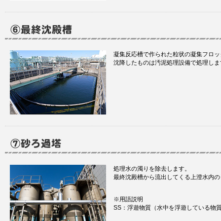
凝集反応槽で作られた粒状の凝集フロッ
沈降したものは汚泥処理設備で処理しま
処理水の濁りを除去します。
最終沈殿槽から流出してくる上澄水内の
※用語説明
SS：浮遊物質（水中を浮遊している物