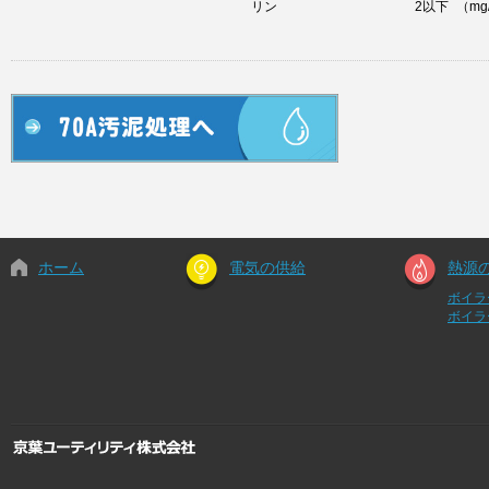
リン
2以下
（mg
ホーム
電気の供給
熱源
ボイラ
ボイラ