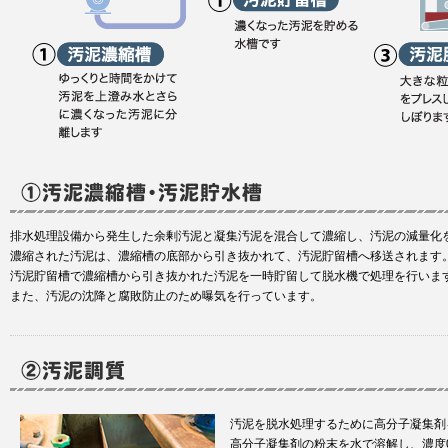
排水処理設備から発生した余剰汚泥と凝集汚泥を混合して濃縮し、汚泥の減量化
濃縮された汚泥は、濃縮槽の底部から引き抜かれて、汚泥貯留槽へ移送されます
汚泥貯留槽で濃縮槽から引き抜かれた汚泥を一時貯留して脱水機で処理を行いま
また、汚泥の沈降と腐敗防止のため曝気を行っています。
汚泥を脱水処理するために高分子凝集剤
高分子凝集剤の粉末を水で溶解し、濃度0